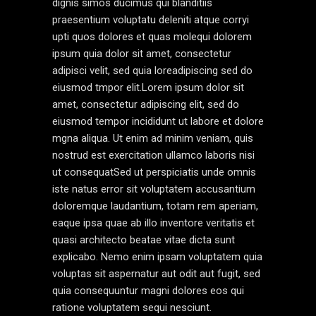
dignis simos ducimus qui blanditiis
praesentium voluptatu deleniti atque corryi
upti quos dolores et quas molequi dolorem
ipsum quia dolor sit amet, consectetur
adipisci velit, sed quia loreadipiscing sed do
eiusmod tmpor elit.Lorem ipsum dolor sit
amet, consectetur adipiscing elit, sed do
eiusmod tempor incididunt ut labore et dolore
mgna aliqua. Ut enim ad minim veniam, quis
nostrud est exercitation ullamco laboris nisi
ut consequatSed ut perspiciatis unde omnis
iste natus error sit voluptatem accusantium
doloremque laudantium, totam rem aperiam,
eaque ipsa quae ab illo inventore veritatis et
quasi architecto beatae vitae dicta sunt
explicabo. Nemo enim ipsam voluptatem quia
voluptas sit aspernatur aut odit aut fugit, sed
quia consequuntur magni dolores eos qui
ratione voluptatem sequi nesciunt.