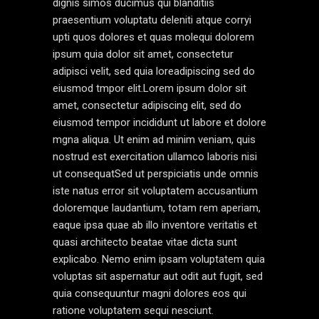
dignis simos ducimus qui blanditiis
praesentium voluptatu deleniti atque corryi
upti quos dolores et quas molequi dolorem
ipsum quia dolor sit amet, consectetur
adipisci velit, sed quia loreadipiscing sed do
eiusmod tmpor elit.Lorem ipsum dolor sit
amet, consectetur adipiscing elit, sed do
eiusmod tempor incididunt ut labore et dolore
mgna aliqua. Ut enim ad minim veniam, quis
nostrud est exercitation ullamco laboris nisi
ut consequatSed ut perspiciatis unde omnis
iste natus error sit voluptatem accusantium
doloremque laudantium, totam rem aperiam,
eaque ipsa quae ab illo inventore veritatis et
quasi architecto beatae vitae dicta sunt
explicabo. Nemo enim ipsam voluptatem quia
voluptas sit aspernatur aut odit aut fugit, sed
quia consequuntur magni dolores eos qui
ratione voluptatem sequi nesciunt.