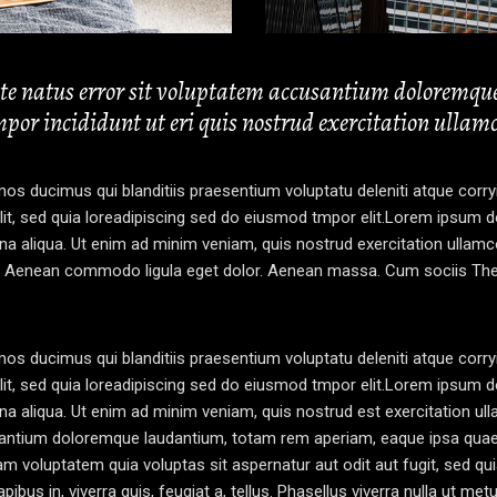
iste natus error sit voluptatem accusantium doloremq
por incididunt ut eri quis nostrud exercitation ullamco
os ducimus qui blanditiis praesentium voluptatu deleniti atque corr
lit, sed quia loreadipiscing sed do eiusmod tmpor elit.Lorem ipsum do
na aliqua. Ut enim ad minim veniam, quis nostrud exercitation ullamc
lit. Aenean commodo ligula eget dolor. Aenean massa. Cum sociis Th
os ducimus qui blanditiis praesentium voluptatu deleniti atque corr
lit, sed quia loreadipiscing sed do eiusmod tmpor elit.Lorem ipsum do
a aliqua. Ut enim ad minim veniam, quis nostrud est exercitation ull
antium doloremque laudantium, totam rem aperiam, eaque ipsa quae ab 
m voluptatem quia voluptas sit aspernatur aut odit aut fugit, sed q
bus in, viverra quis, feugiat a, tellus. Phasellus viverra nulla ut me