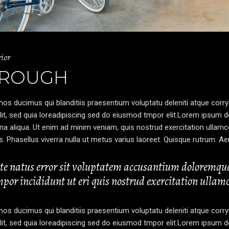
rior
 ROUGH
os ducimus qui blanditiis praesentium voluptatu deleniti atque corr
lit, sed quia loreadipiscing sed do eiusmod tmpor elit.Lorem ipsum do
a aliqua. Ut enim ad minim veniam, quis nostrud exercitation ullamc
lus. Phasellus viverra nulla ut metus varius laoreet. Quisque rutrum. Ae
iste natus error sit voluptatem accusantium doloremq
por incididunt ut eri quis nostrud exercitation ullamco
os ducimus qui blanditiis praesentium voluptatu deleniti atque corr
lit, sed quia loreadipiscing sed do eiusmod tmpor elit.Lorem ipsum do